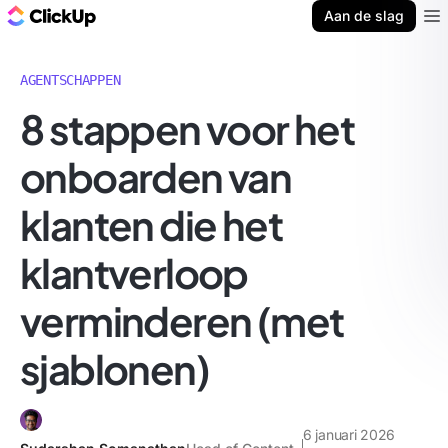
ClickUp Blog
Aan de slag
Ope
AGENTSCHAPPEN
8 stappen voor het
onboarden van
klanten die het
klantverloop
verminderen (met
sjablonen)
6 januari 2026