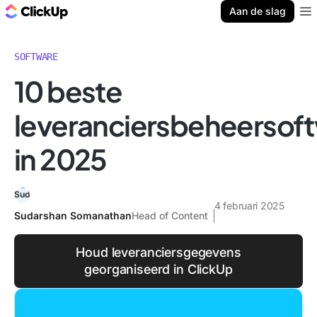
ClickUp Blog
Aan de slag
Ope
SOFTWARE
10 beste
leveranciersbeheerso
in 2025
4 februari 2025
Sudarshan Somanathan
Head of Content
Houd leveranciersgegevens
georganiseerd in ClickUp