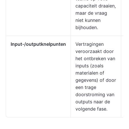
capaciteit draaien,
l
maar de vraag
r
niet kunnen
p
bijhouden.
Input-/outputknelpunten
Vertragingen
V
veroorzaakt door
l
het ontbreken van
e
inputs (zoals
p
materialen of
o
gegevens) of door
o
een trage
v
doorstroming van
v
outputs naar de
p
volgende fase.