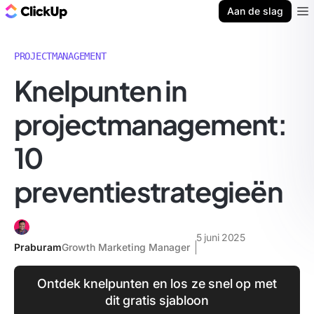
ClickUp Blog
Aan de slag
Ope
PROJECTMANAGEMENT
Knelpunten in
projectmanagement:
10
preventiestrategieën
5 juni 2025
Praburam
Growth Marketing Manager
Ontdek knelpunten en los ze snel op met
dit gratis sjabloon