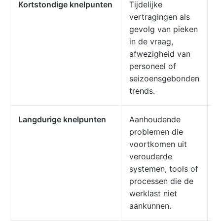
Kortstondige knelpunten
Tijdelijke
E
vertragingen als
o
gevolg van pieken
v
in de vraag,
k
afwezigheid van
t
personeel of
l
seizoensgebonden
e
trends.
o
Langdurige knelpunten
Aanhoudende
V
problemen die
v
voortkomen uit
s
verouderde
h
systemen, tools of
u
processen die de
p
werklast niet
o
aankunnen.