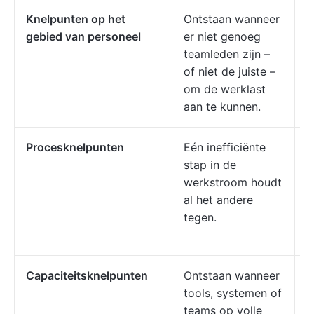
Knelpunten op het
Ontstaan wanneer
D
gebied van personeel
er niet genoeg
v
teamleden zijn –
l
of niet de juiste –
n
om de werklast
p
aan te kunnen.
v
Procesknelpunten
Eén inefficiënte
E
stap in de
g
werkstroom houdt
m
al het andere
c
tegen.
t
d
Capaciteitsknelpunten
Ontstaan wanneer
E
tools, systemen of
m
teams op volle
p