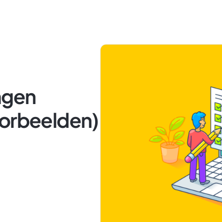
ngen
oorbeelden)