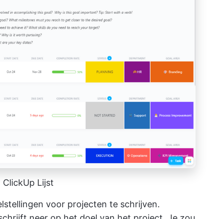
 ClickUp Lijst
lstellingen voor projecten te schrijven.
 schrijft neer op het doel van het project. Je zou