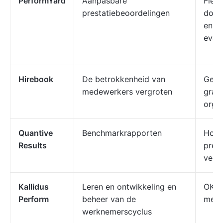
PerformYard
Aanpasbare
Flexi
prestatiebeoordelingen
doel
en a
evalu
Hirebook
De betrokkenheid van
Gede
medewerkers vergroten
graf
orga
Quantive
Benchmarkrapporten
Hoog
Results
pres
vers
Kallidus
Leren en ontwikkeling en
OKR-
Perform
beheer van de
meer
werknemerscyclus