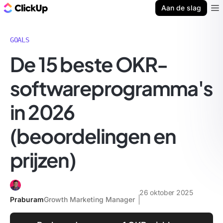
ClickUp Blog
Aan de slag
Ope
GOALS
De 15 beste OKR-
softwareprogramma's
in 2026
(beoordelingen en
prijzen)
26 oktober 2025
Praburam
Growth Marketing Manager