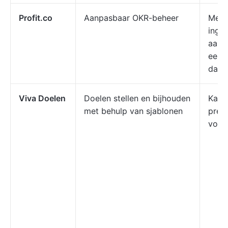
Profit.co
Aanpasbaar OKR-beheer
Meer
inge
aang
een v
dash
Viva Doelen
Doelen stellen en bijhouden
Kant
met behulp van sjablonen
pres
voor