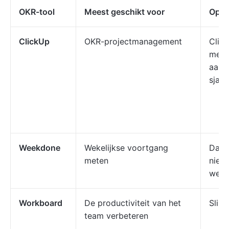
OKR-tool
Meest geschikt voor
Opva
ClickUp
OKR-projectmanagement
Clic
meet
aanp
sjab
Weekdone
Wekelijkse voortgang
Dagel
meten
nieu
weke
Workboard
De productiviteit van het
Slim
team verbeteren