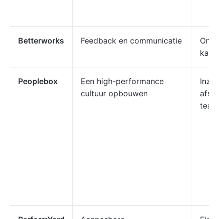
Betterworks
Feedback en communicatie
Onpa
kalib
Peoplebox
Een high-performance
Inzic
cultuur opbouwen
afst
team