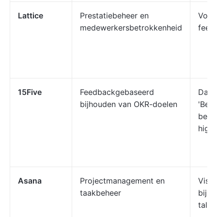
Lattice
Prestatiebeheer en
Voor
medewerkersbetrokkenheid
feed
15Five
Feedbackgebaseerd
Dash
bijhouden van OKR-doelen
'Best
beoo
high-
Asana
Projectmanagement en
Visu
taakbeheer
bijh
talri