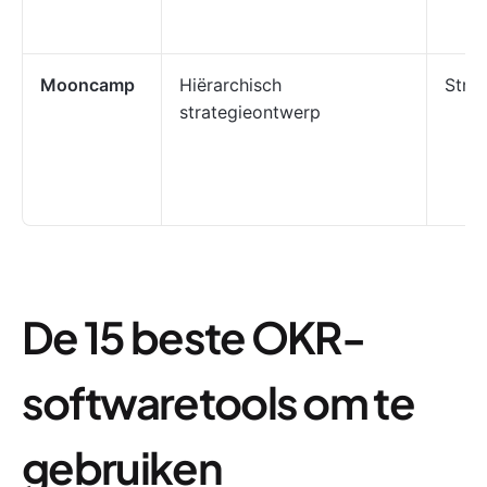
Mooncamp
Hiërarchisch
Stra
strategieontwerp
De 15 beste OKR-
softwaretools om te
gebruiken