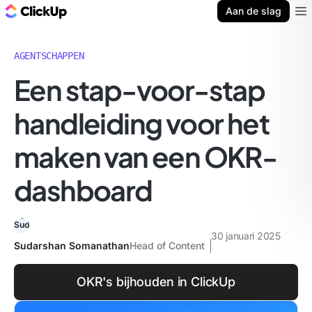
ClickUp Blog
Aan de slag
Ope
AGENTSCHAPPEN
Een stap-voor-stap
handleiding voor het
maken van een OKR-
dashboard
30 januari 2025
Sudarshan Somanathan
Head of Content
OKR's bijhouden in ClickUp