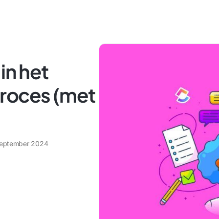
in het
roces (met
september 2024