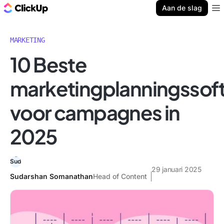
ClickUp Blog
Aan de slag
Ope
MARKETING
10 Beste
marketingplanningssof
voor campagnes in
2025
29 januari 2025
Sudarshan Somanathan
Head of Content