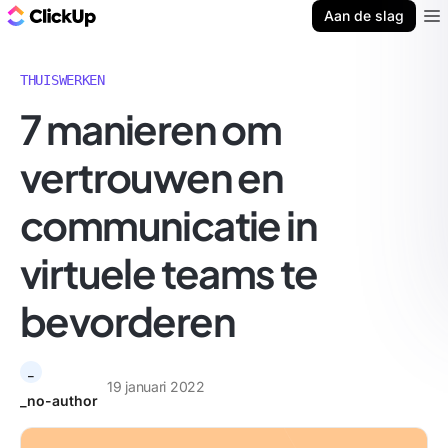
ClickUp Blog
Aan de slag
Ope
THUISWERKEN
7 manieren om
vertrouwen en
communicatie in
virtuele teams te
bevorderen
_
19 januari 2022
_no-author