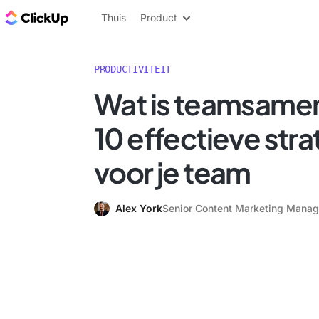
ClickUp Blog
Thuis
Product
PRODUCTIVITEIT
Wat is teamsame
10 effectieve str
voor je team
Alex York
Senior Content Marketing Manag