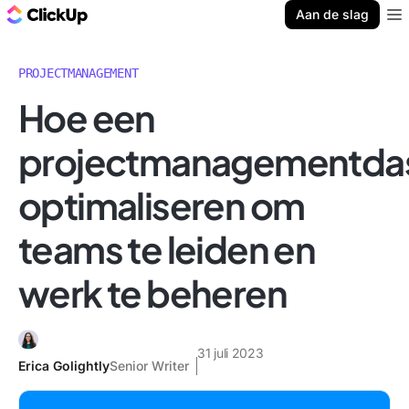
ClickUp Blog
Aan de slag
Ope
PROJECTMANAGEMENT
Hoe een
projectmanagementda
optimaliseren om
teams te leiden en
werk te beheren
31 juli 2023
Erica Golightly
Senior Writer