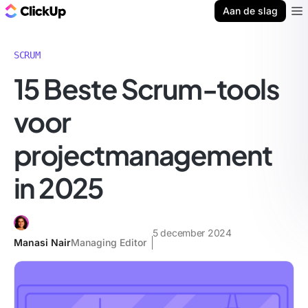
ClickUp Blog
Aan de slag
Ope
SCRUM
15 Beste Scrum-tools
voor
projectmanagement
in 2025
5 december 2024
Manasi Nair
Managing Editor