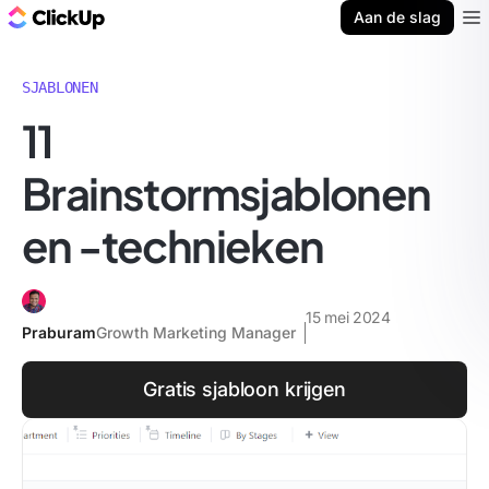
ClickUp Blog
Aan de slag
Ope
SJABLONEN
11
Brainstormsjablonen
en -technieken
15 mei 2024
Praburam
Growth Marketing Manager
Gratis sjabloon krijgen