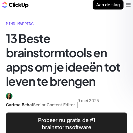
ClickUp Blog
Aan de slag
Ope
MIND MAPPING
13 Beste
brainstormtools en
apps om je ideeën tot
leven te brengen
9 mei 2025
Garima Behal
Senior Content Editor
Probeer nu gratis de #1
brainstormsoftware