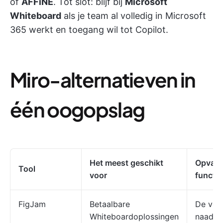
of
AFFiNE
. Tot slot: blijf bij
Microsoft
Whiteboard
als je team al volledig in Microsoft
365 werkt en toegang wil tot Copilot.
Miro-alternatieven in
één oogopslag
Het meest geschikt
Opvall
Tool
voor
functie
FigJam
Betaalbare
De verb
Whiteboardoplossingen
naadlo