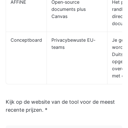
AFFiNE
Open-source
Het pla
documents plus
randlo
Canvas
direct 
docum
Conceptboard
Privacybewuste EU-
Je geg
teams
worden
Duitsla
opgesla
overee
met de
Kijk op de website van de tool voor de meest
recente prijzen. *