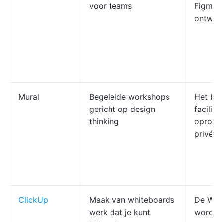
voor teams
Figma-
ontwer
Mural
Begeleide workshops
Het bie
gericht op design
facilita
thinking
oproep
privé-
ClickUp
Maak van whiteboards
De Whi
werk dat je kunt
worden