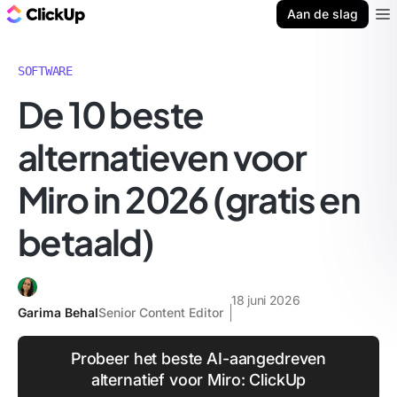
ClickUp Blog
Aan de slag
Ope
SOFTWARE
De 10 beste
alternatieven voor
Miro in 2026 (gratis en
betaald)
18 juni 2026
Garima Behal
Senior Content Editor
Probeer het beste AI-aangedreven
alternatief voor Miro: ClickUp