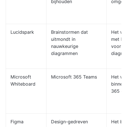
bijhouden
omgeze
Lucidspark
Brainstormen dat
Het we
uitmondt in
met Lu
nauwkeurige
voor n
diagrammen
diagr
Microsoft
Microsoft 365 Teams
Het wer
Whiteboard
binnen 
365 en
Figma
Design-gedreven
Het beg