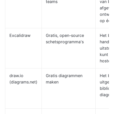
teams
van bra
afgewe
ontwerp
op één
Excalidraw
Gratis, open-source
Het be
schetsprogramma's
handge
uitstral
kunt he
hosten
draw.io
Gratis diagrammen
Het be
(diagrams.net)
maken
uitgebr
bibliot
diagra