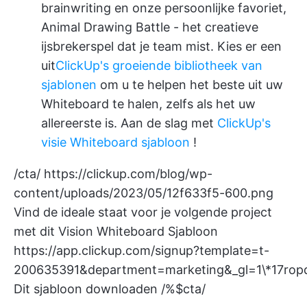
brainwriting en onze persoonlijke favoriet,
Animal Drawing Battle - het creatieve
ijsbrekerspel dat je team mist. Kies er een
uit
ClickUp's groeiende bibliotheek van
sjablonen
om u te helpen het beste uit uw
Whiteboard te halen, zelfs als het uw
allereerste is. Aan de slag met
ClickUp's
visie Whiteboard sjabloon
!
/cta/
https://clickup.com/blog/wp-
content/uploads/2023/05/12f633f5-600.png
Vind de ideale staat voor je volgende project
met dit Vision Whiteboard Sjabloon
https://app.clickup.com/signup?template=t-
200635391&department=marketing&_gl=1\*17
Dit sjabloon downloaden /%$cta/