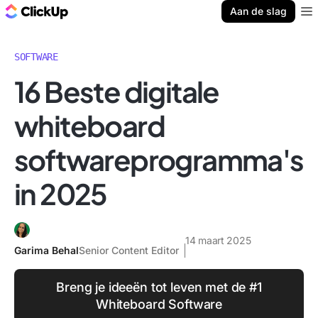
ClickUp Blog
Aan de slag
Ope
SOFTWARE
16 Beste digitale
whiteboard
softwareprogramma's
in 2025
14 maart 2025
Garima Behal
Senior Content Editor
Breng je ideeën tot leven met de #1
Whiteboard Software