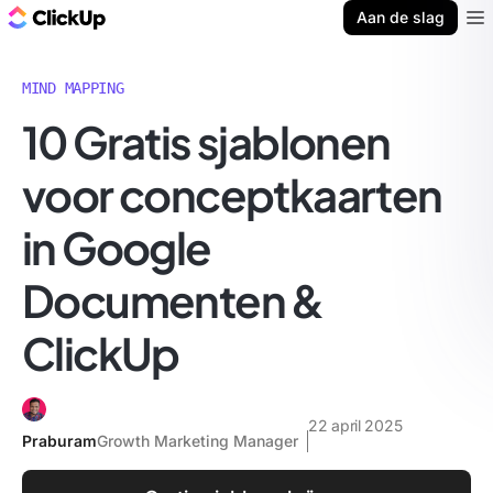
ClickUp Blog
Aan de slag
Ope
MIND MAPPING
10 Gratis sjablonen
voor conceptkaarten
in Google
Documenten &
ClickUp
22 april 2025
Praburam
Growth Marketing Manager