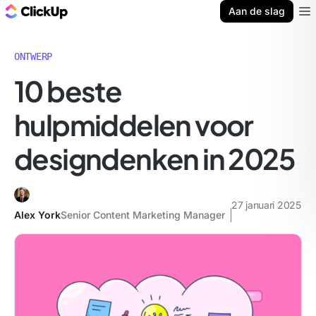
ClickUp Blog
Aan de slag
Ope
ONTWERP
10 beste
hulpmiddelen voor
designdenken in 2025
27 januari 2025
Alex York
Senior Content Marketing Manager