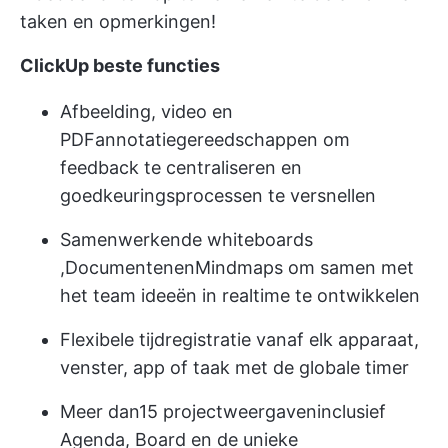
taken en opmerkingen!
ClickUp beste functies
Afbeelding, video en
PDF
annotatiegereedschappen
om
feedback te centraliseren en
goedkeuringsprocessen te versnellen
Samenwerkende whiteboards
,
Documenten
en
Mindmaps
om samen met
het team ideeën in realtime te ontwikkelen
Flexibele tijdregistratie vanaf elk apparaat,
venster, app of taak met de globale timer
Meer dan
15 projectweergaven
inclusief
Agenda, Board en de unieke