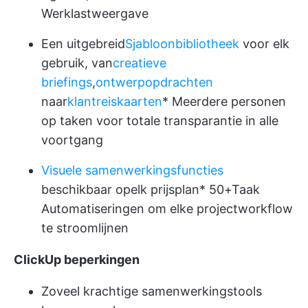
Werklastweergave
Een uitgebreid
Sjabloonbibliotheek
voor elk
gebruik, van
creatieve
briefings
,
ontwerpopdrachten
naar
klantreiskaarten
*
Meerdere personen
op taken voor totale transparantie in alle
voortgang
Visuele samenwerkingsfuncties
beschikbaar op
elk prijsplan
* 50+
Taak
Automatiseringen
om elke projectworkflow
te stroomlijnen
ClickUp beperkingen
Zoveel krachtige samenwerkingstools