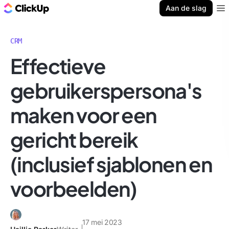
ClickUp Blog
Aan de slag
Ope
CRM
Effectieve
gebruikerspersona's
maken voor een
gericht bereik
(inclusief sjablonen en
voorbeelden)
17 mei 2023