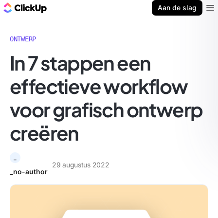
ClickUp Blog
Aan de slag
Ope
ONTWERP
In 7 stappen een
effectieve workflow
voor grafisch ontwerp
creëren
_
29 augustus 2022
_no-author