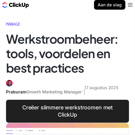
ClickUp Blog
Aan de slag
Ope
MANAGE
Werkstroombeheer:
tools, voordelen en
best practices
17 augustus 2025
Praburam
Growth Marketing Manager
Creëer slimmere werkstroomen met
ClickUp