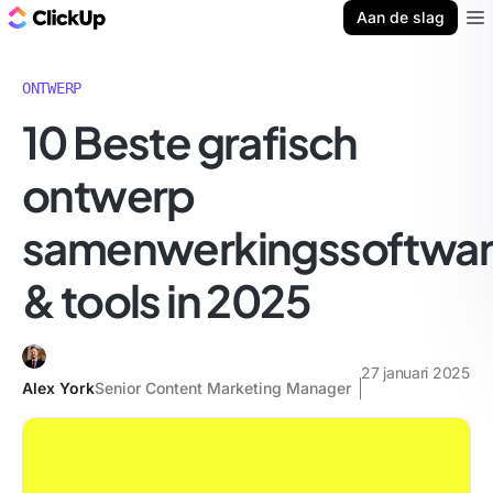
ClickUp Blog
Aan de slag
Ope
ONTWERP
10 Beste grafisch
ontwerp
samenwerkingssoftwa
& tools in 2025
27 januari 2025
Alex York
Senior Content Marketing Manager