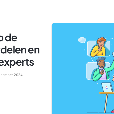
p de
rdelen en
experts
ecember 2024