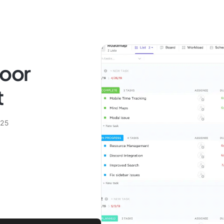
voor
t
025