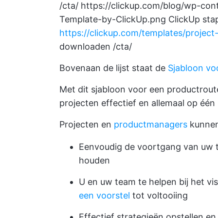
/cta/
https://clickup.com/blog/wp-co
Template-by-ClickUp.png
ClickUp sta
https://clickup.com/templates/proje
downloaden /cta/
Bovenaan de lijst staat de
Sjabloon vo
Met dit sjabloon voor een productrou
projecten effectief en allemaal op één
Projecten en
productmanagers
kunnen 
Eenvoudig de voortgang van uw ta
houden
U en uw team te helpen bij het vi
een voorstel
tot voltooiing
Effectief strategieën opstellen e