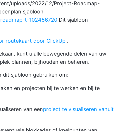
ntent/uploads/2022/12/Project-Roadmap-
ppenplan sjabloon
ct-roadmap-t-102456720
Dit sjabloon
or routekaart door ClickUp
.
tekaart kunt u alle bewegende delen van uw
 plek plannen, bijhouden en beheren.
dit sjabloon gebruiken om:
ken en projecten bij te werken en bij te
sualiseren van een
project te visualiseren vanuit
n eventuele blokkades of knelpunten van