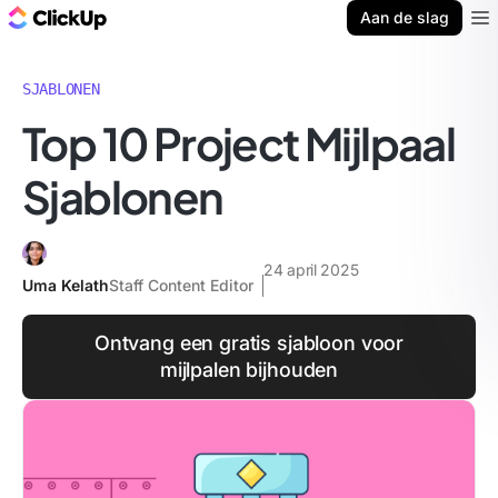
ClickUp Blog
Aan de slag
Ope
SJABLONEN
Top 10 Project Mijlpaal
Sjablonen
24 april 2025
Uma Kelath
Staff Content Editor
Ontvang een gratis sjabloon voor
mijlpalen bijhouden