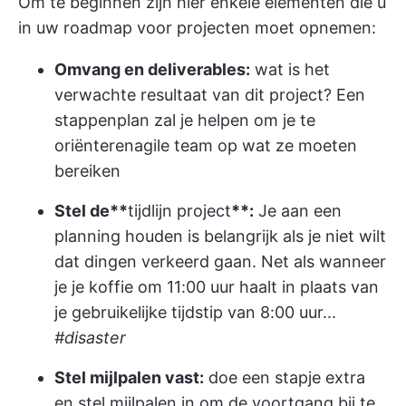
Om te beginnen zijn hier enkele elementen die u
in uw roadmap voor projecten moet opnemen:
Omvang en deliverables:
wat is het
verwachte resultaat van dit project? Een
stappenplan zal je helpen om je te
oriënteren
agile team
op wat ze moeten
bereiken
Stel de**
tijdlijn project
**:
Je aan een
planning houden is belangrijk als je niet wilt
dat dingen verkeerd gaan. Net als wanneer
je je koffie om 11:00 uur haalt in plaats van
je gebruikelijke tijdstip van 8:00 uur...
#disaster
Stel mijlpalen vast:
doe een stapje extra
en stel mijlpalen in om de voortgang bij te