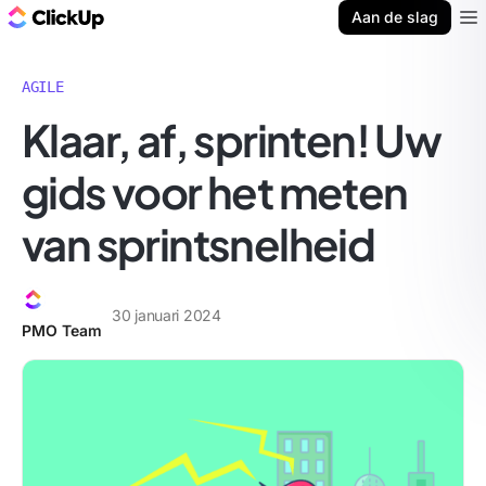
ClickUp Blog
Aan de slag
Ope
AGILE
Klaar, af, sprinten! Uw
gids voor het meten
van sprintsnelheid
30 januari 2024
PMO Team