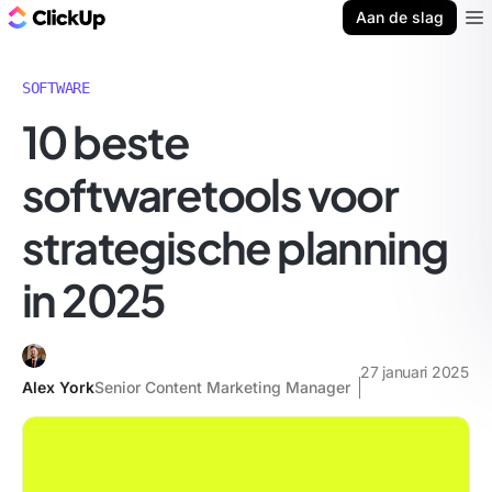
ClickUp Blog
Aan de slag
Ope
SOFTWARE
10 beste
softwaretools voor
strategische planning
in 2025
27 januari 2025
Alex York
Senior Content Marketing Manager