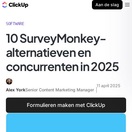
ClickUp Blog
Aan de slag
Ope
SOFTWARE
10 SurveyMonkey-
alternatieven en
concurrenten in 2025
11 april 2025
Alex York
Senior Content Marketing Manager
Formulieren maken met ClickUp