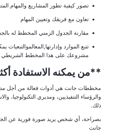
تصور كيفية تطور المشاريع والمهام الم
تعاون مع فريقك
وتعيين المهام
مقارنة الجدول الزمني المخطط له بالجد
تتبع الموارد وإدارتها,
المعالم
و
التبعيات
يمكن
مشروعك على هذا المخطط الشريطي ال
**من يمكنه الاستفادة أ
مخططات جانت هي أدوات فعالة من أجل
مدي
والرؤساء التنفيذيين، ومديري التكنولوجيا، وال
ذلك.
بصراحة، أي شخص يريد صورة فورية عن
الج
جانت