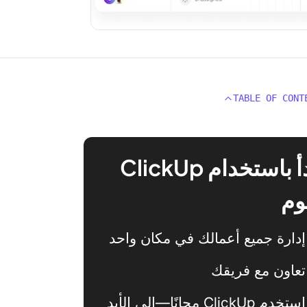
TABLE OF CONT
ابدأ باستخدام ClickUp
وم
إدارة جميع أعمالك في مكان واحد
تعاون مع فريقك
استخدم ClickUp مجانًا—إلى الأبد