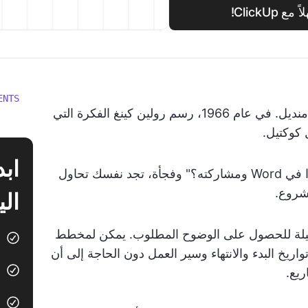
Click!
ENTS
في الواقع، غالبًا ما تبدأ الخطط العظيمة على منديل. في عام 1966، رسم رولين كينغ الفكرة التي
كوكتيل.
اليوم، سيرد أحدهم قائلاً: "هل يمكنك وضع هذا في Word ومشاركته؟" وفجأة، تجد نفسك تحاول
الي
ج ثقيلة للحصول على الوضوح المطلوب. يمكن لمخطط
 المهام وتواريخ البدء والانتهاء وسير العمل دون الحاجة إلى أن
ريع.