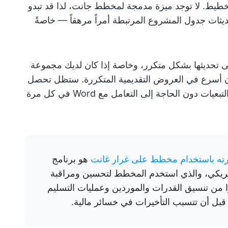
ابة وليس للتخطيط. لا توجد ميزة مدمجة لمخطط جانت، لذا قد تبدو
ديثات جدول المشروع المرتبطة أمراً مرهقاً — خاصةً
ى تحديثها بشكل متكرر، وخاصة إذا كان لديك مجموعة
PowerPoin عادةً ما يكون أسرع في العروض التقديمية المتكررة. ستظل تحصل
على عرض واضح وقابل للمشاركة للتوقيت والتبعيات دون الحاجة إلى التعامل مع Word في كل مرة
رته باستخدام مخطط على غرار غانت
هو برنامج
الأمريكي، والذي استخدم المخطط لتحسين ومراقبة
نوا من تنسيق القدرات والموردين وعمليات التسليم
قبل أن تتسبب التأخيرات في خسائر مالية.