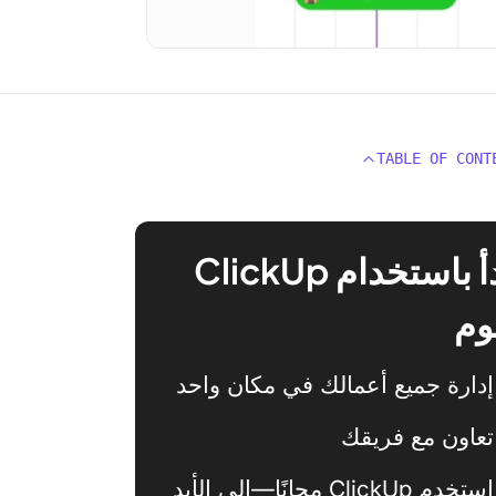
TABLE OF CONT
ابدأ باستخدام ClickUp
وم
إدارة جميع أعمالك في مكان واحد
تعاون مع فريقك
استخدم ClickUp مجانًا—إلى الأبد