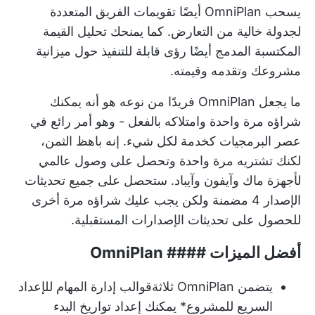
يسحب OmniPlan أيضًا تقويمات الفريق المتعددة
لجدولة خالية من التعارض. كما يمنحك تحليل القيمة
المكتسبة المدمج أيضًا رؤى قابلة للتنفيذ حول ميزانية
مشروعك وتقدمه وقيمته.
ما يجعل OmniPlan فريدًا من نوعه هو أنه يمكنك
شراؤه مرة واحدة وامتلاكه بالفعل - وهو أمر رائع في
عصر البرمجيات كخدمة لكل شيء. إنه باهظ الثمن،
لكنك تشتريه مرة واحدة وتحصل على وصول عالمي
لأجهزة ماك وآيفون وآيباد. ستحصل على جميع تحديثات
الإصدار 4 مضمنة ولكن يجب عليك شراؤه مرة أخرى
للحصول على تحديثات الإصدارات المستقبلية.
أفضل الميزات #### OmniPlan
يتضمن OmniPlan ثلاثة
قوالب إدارة المهام للإعداد
السريع للمشروع
* يمكنك إعداد تواريخ البدء