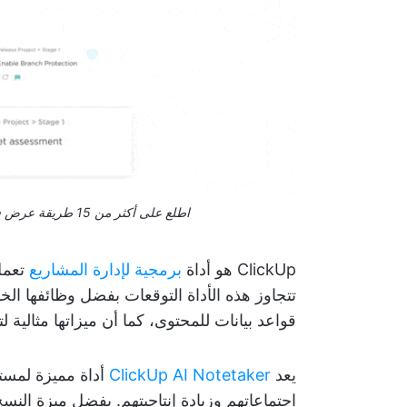
اطلع على أكثر من 15 طريقة عرض في ClickUp لتخصيص سير عملك وفقًا لاحتياجاتك
ClickUp هو أداة
برمجية لإدارة المشاريع
تتجاوز هذه الأداة التوقعات بفضل وظائفها ال
قواعد بيانات للمحتوى، كما أن ميزاتها مثالية ل
يعد
ClickUp AI Notetaker
اجتماعاتهم وزيادة إنتاجيتهم. بفضل ميزة النس