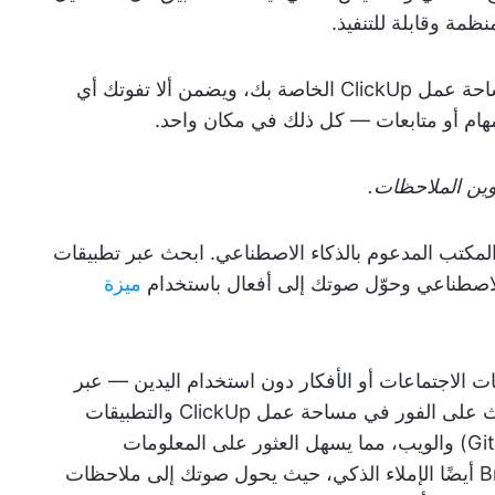
ظمة وقابلة للتنفيذ.
يتكامل تطبيق AI Notetaker بسلاسة مع مساحة عمل ClickUp الخاصة بك، ويضمن ألا تفوتك أي
هام أو متابعات — كل ذلك في مكان واحد.
وين الملاحظات.
كتب المدعوم بالذكاء الاصطناعي. ابحث عبر تطبيقات
الاصطناعي وحوّل صوتك إلى أفعال باستخدام
ميزة
ات الاجتماعات أو الأفكار دون استخدام اليدين — عبر
أي تطبيق، وليس فقط ClickUp. يمكنك البحث على الفور في مساحة عمل ClickUp والتطبيقات
المتصلة (مثل Google Drive وFigma وGitHub) والويب، مما يسهل العثور على المعلومات
وتنظيمها من مصادر متعددة. يدعم Brain MAX أيضًا الإملاء الذكي، حيث يحول صوتك إلى ملاحظات