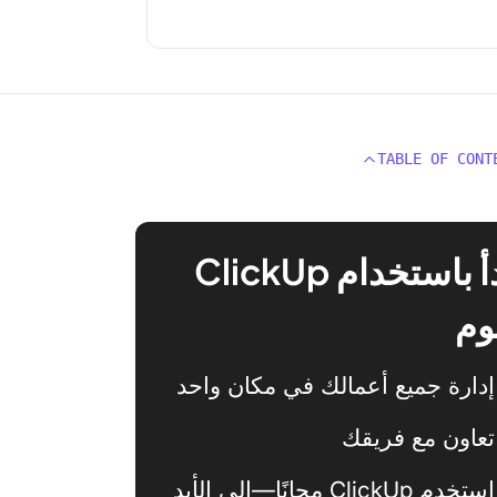
TABLE OF CONT
ابدأ باستخدام ClickUp
وم
إدارة جميع أعمالك في مكان واحد
تعاون مع فريقك
استخدم ClickUp مجانًا—إلى الأبد