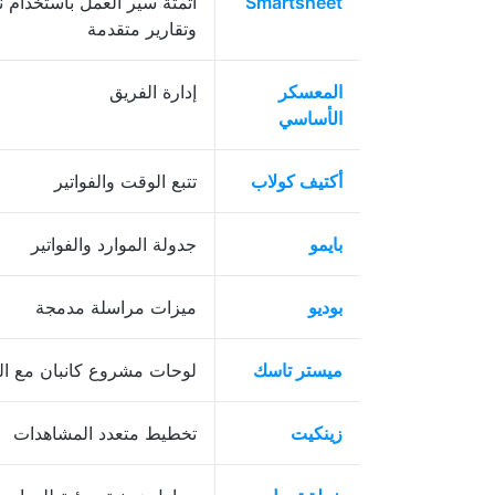
Smartsheet
أتمتة سير العمل باستخدام ن
وتقارير متقدمة
المعسكر
إدارة الفريق
الأساسي
أكتيف كولاب
تتبع الوقت والفواتير
بايمو
جدولة الموارد والفواتير
بوديو
ميزات مراسلة مدمجة
ميستر تاسك
لوحات مشروع كانبان مع الأ
زينكيت
تخطيط متعدد المشاهدات