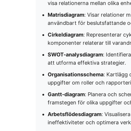
visa relationerna mellan olika enhet
Matrisdiagram
: Visar relationer 
användbart för beslutsfattande och
Cirkeldiagram
: Representerar cykl
komponenter relaterar till varandr
SWOT-analysdiagram
: Identifie
att utforma effektiva strategier. ​
Organisationsschema
: Kartlägg
uppgifter om roller och rapporteri
Gantt-diagram
: Planera och schem
framstegen för olika uppgifter och 
Arbetsflödesdiagram
: Visualiser
ineffektiviteter och optimera ver