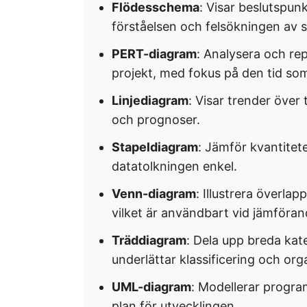
Flödesschema
: Visar beslutspun
förståelsen och felsökningen av s
PERT-diagram
: Analysera och rep
projekt, med fokus på den tid som 
Linjediagram
: Visar trender över
och prognoser. ​
Stapeldiagram
: Jämför kvantitete
datatolkningen enkel. ​
Venn-diagram
: Illustrera överla
vilket är användbart vid jämförand
Träddiagram
: Dela upp breda kate
underlättar klassificering och orga
UML-diagram
: Modellerar progra
plan för utvecklingen. ​