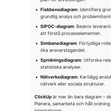
Fiskbensdiagram
: Identifiera gr
grundlig analys och problemlösnin
SIPOC-diagram
: Beskriv leverant
att förstå processelementen. ​
Simbanediagram
: Förtydliga ro
öka ansvarstagandet. ​
Spridningsdiagram
: Utforska rel
statistiska analyser. ​
Nätverksdiagram
: Kartlägg anslu
nätverk eller sociala strukturer.
ClickUp
är mer än bara diagram – det 
Planera, samarbeta och håll ordning 
integrationer.