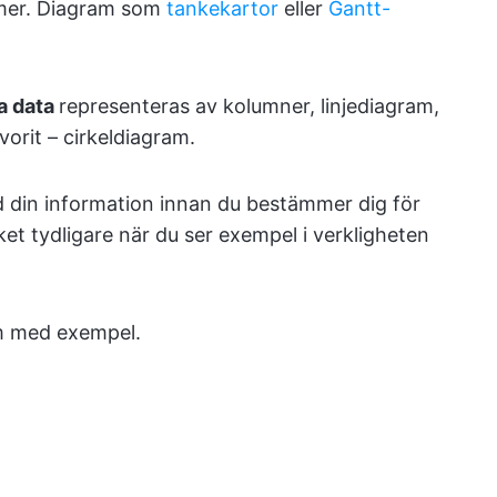
t mer. Diagram som
tankekartor
eller
Gantt-
va data
representeras av kolumner, linjediagram,
vorit – cirkeldiagram.
d din information innan du bestämmer dig för
ket tydligare när du ser exempel i verkligheten
am med exempel.