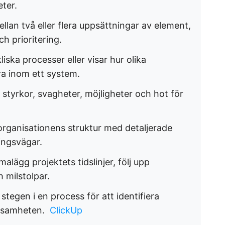
er. ​
mellan två eller flera uppsättningar av element,
 prioritering. ​
iska processer eller visar hur olika
a inom ett system. ​
ra styrkor, svagheter, möjligheter och hot för
 organisationens struktur med detaljerade
ngsvägar. ​
alägg projektets tidslinjer, följ upp
milstolpar. ​
a stegen i en process för att identifiera
ksamheten. ​
ClickUp