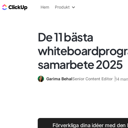
ClickUp-bloggen
Hem
Produkt
De 11 bästa
whiteboardprog
samarbete 2025
Garima Behal
Senior Content Editor
14 mar
Förverkliga dina idéer med den