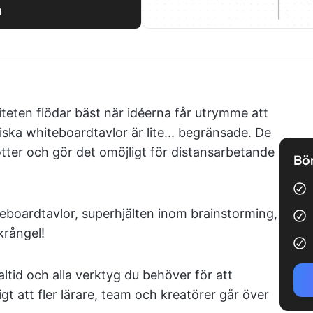
n
viteten flödar bäst när idéerna får utrymme att
siska whiteboardtavlor är lite... begränsade. De
lotter och gör det omöjligt för distansarbetande
Bör
eboardtavlor, superhjälten inom brainstorming,
krångel!
tid och alla verktyg du behöver för att
igt att fler lärare, team och kreatörer går över