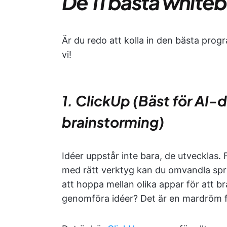
De 11 bästa whit
Är du redo att kolla in den bästa prog
vi!
1. ClickUp (Bäst för AI-
brainstorming)
Idéer uppstår inte bara, de utvecklas. F
med rätt verktyg kan du omvandla spri
att hoppa mellan olika appar för att b
genomföra idéer? Det är en mardröm f