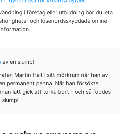
er dynamiska för kreativa byråer
.
ändning i företag eller utbildning bör du leta
behörigheter och lösenordsskyddade online-
information.
s
av en slump!
grafen Martin Heit i sitt mörkrum när han av
 en permanent penna. När han försökte
nan lätt gick att torka bort – och så föddes
g slump!