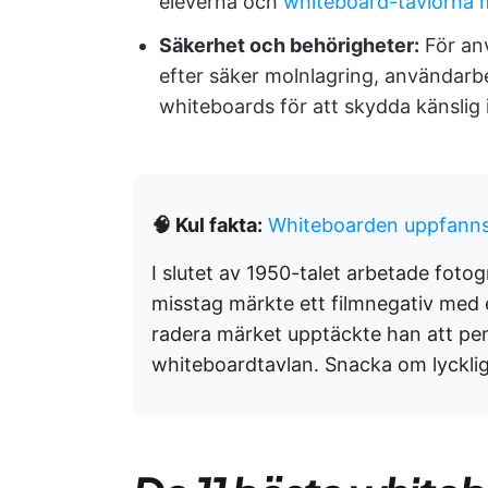
eleverna och
whiteboard-tavlorna m
Säkerhet och behörigheter:
För anv
efter säker molnlagring, användar
whiteboards för att skydda känslig 
🧠 Kul fakta:
Whiteboarden uppfann
I slutet av 1950-talet arbetade foto
misstag märkte ett filmnegativ med
radera märket upptäckte han att pen
whiteboardtavlan. Snacka om lyckli