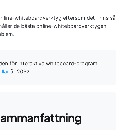
 online-whiteboardverktyg eftersom det finns så
håller de bästa online-whiteboardverktygen
oblem.
en för interaktiva whiteboard-program
ollar
år 2032.
sammanfattning