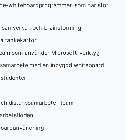
nline-whiteboardprogrammen som har stor
ell samverkan och brainstorming
iva tankekartor
team som använder Microsoft-verktyg
osamarbete
med en inbyggd whiteboard
 studenter
 och distanssamarbete i team
a arbetsflöden
eboardanvändning