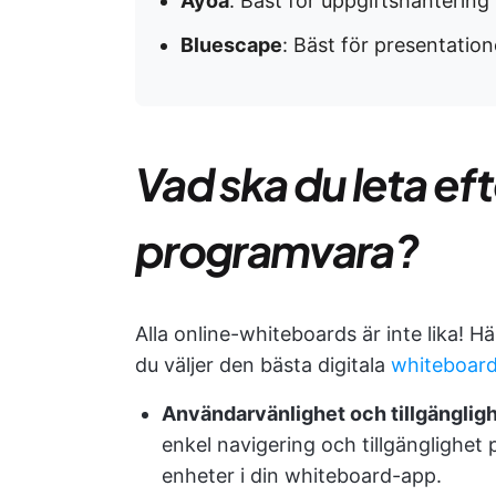
Ayoa
: Bäst för uppgiftshantering
Bluescape
: Bäst för presentatio
Vad ska du leta ef
programvara?
Alla online-whiteboards är inte lika! H
du väljer den bästa digitala
whiteboard
Användarvänlighet och tillgänglig
enkel navigering och tillgänglighet 
enheter i din whiteboard-app.