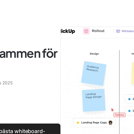
rammen för
s 2025
 bästa whiteboard-