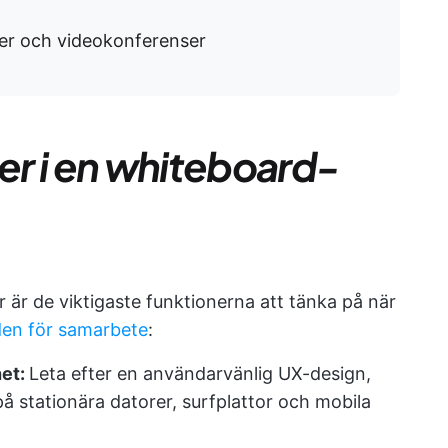
ner och videokonferenser
ter i en whiteboard-
är är de viktigaste funktionerna att tänka på när
en för samarbete
:
het:
Leta efter en användarvänlig UX-design,
på stationära datorer, surfplattor och mobila