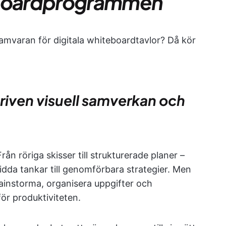
eboardprogrammen
ramvaran för digitala whiteboardtavlor? Då kör
driven visuell samverkan och
rån röriga skisser till strukturerade planer –
dda tankar till genomförbara strategier. Men
rainstorma, organisera uppgifter och
ör produktiviteten.