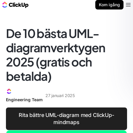
ClickUp-bloggen
Kom igång
Ope
De 10 bästa UML-
diagramverktygen
2025 (gratis och
betalda)
27 januari 2025
Engineering Team
Rita bättre UML-diagram med ClickUp-
mindmaps