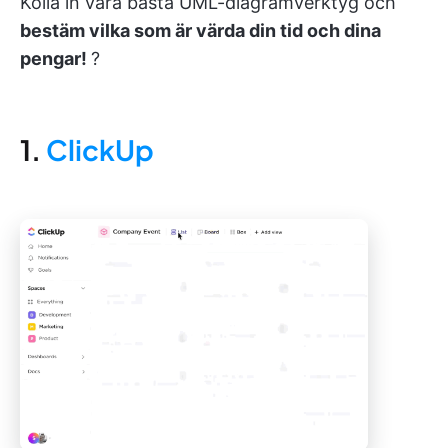
Kolla in våra bästa UML-diagramverktyg och
bestäm vilka som är värda din tid och dina
pengar!
?
1.
ClickUp