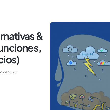
ernativas &
unciones,
cios)
ro de 2025