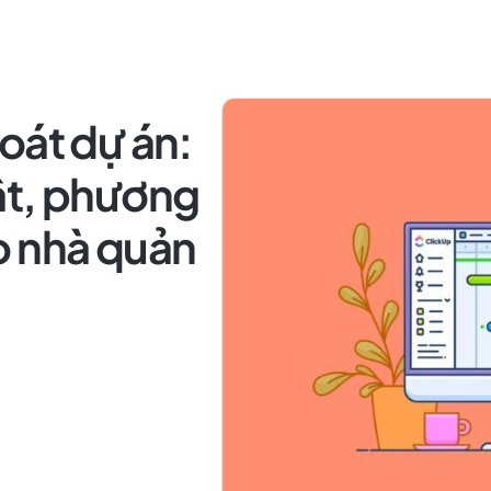
oát dự án:
ật, phương
o nhà quản