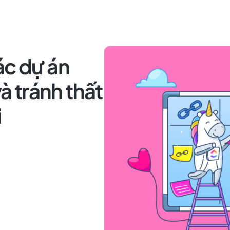
ác dự án
và tránh thất
i