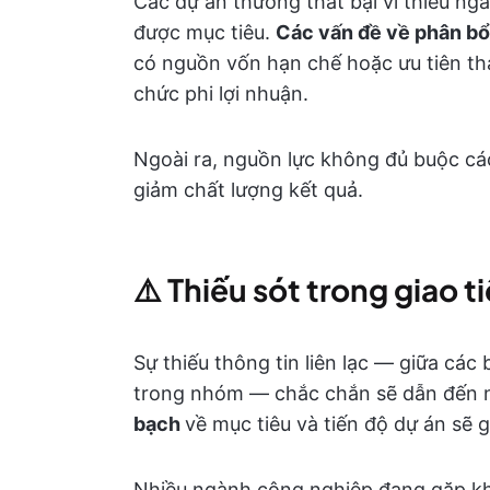
Các dự án thường thất bại vì thiếu ng
được mục tiêu.
Các vấn đề về phân b
có nguồn vốn hạn chế hoặc ưu tiên tha
chức phi lợi nhuận.
Ngoài ra, nguồn lực không đủ buộc cá
giảm chất lượng kết quả.
⚠️
Thiếu sót trong giao t
Sự thiếu thông tin liên lạc — giữa các
trong nhóm — chắc chắn sẽ dẫn đến n
bạch
về mục tiêu và tiến độ dự án sẽ g
Nhiều ngành công nghiệp đang gặp khó 