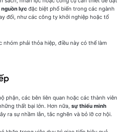
ân sách, nhân lực hoặc công cụ cần thiết để đạt
ổ nguồn lực
đặc biệt phổ biến trong các ngành
y đổi, như các công ty khởi nghiệp hoặc tổ
c nhóm phải thỏa hiệp, điều này có thể làm
iếp
 bộ phận, các bên liên quan hoặc các thành viên
hững thất bại lớn. Hơn nữa,
sự thiếu minh
ây ra sự nhầm lẫn, tắc nghẽn và bỏ lỡ cơ hội.
khăn trong việc duy trì giao tiếp hiệu quả,