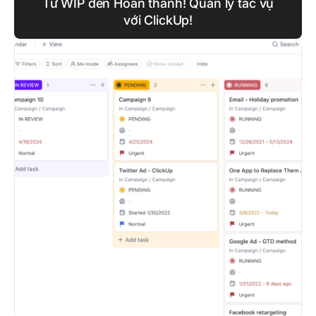
Từ WIP đến Hoàn thành! Quản lý tác vụ
với ClickUp!