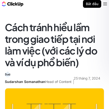
ClickUp Blog
Bắt đầu
Ope
Cách tránh hiểu lầm
trong giao tiếp tại nơi
làm việc (với các lý do
và ví dụ phổ biến)
25 tháng 7, 2024
Sudarshan Somanathan
Head of Content