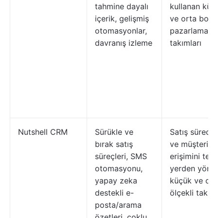
tahmine dayalı
kullanan küç
içerik, gelişmiş
ve orta boyu
otomasyonlar,
pazarlama/sa
davranış izleme
takımları
Nutshell CRM
Sürükle ve
Satış sürecin
bırak satış
ve müşteri
süreçleri, SMS
erişimini tek 
otomasyonu,
yerden yöne
yapay zeka
küçük ve ort
destekli e-
ölçekli takım
posta/arama
özetleri, çoklu