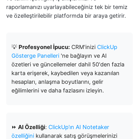
raporlamanızı uyarlayabileceğiniz tek bir temiz
ve özelleştirilebilir platformda bir araya getirir.
💡
Profesyonel İpucu:
CRM'inizi
ClickUp
Gösterge Panelleri
'ne bağlayın ve AI
özetleri ve güncellemeler dahil 50'den fazla
karta erişerek, kaybedilen veya kazanılan
hesapları, anlaşma boyutlarını, gelir
eğilimlerini ve daha fazlasını izleyin.
⏩
AI Özelliği
:
ClickUp’ın AI Notetaker
özelliğini
kullanarak satış görüşmelerinizi