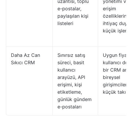
uzantısı, toplu
yönetimi ve
e-postalar,
erişim
paylaşılan kişi
özelliklerine
listeleri
ihtiyaç duya
küçük işler
Daha Az Can
Sınırsız satış
Uygun fiyatlı
Sıkıcı CRM
süreci, basit
kullanıcı dos
kullanıcı
bir CRM ara
arayüzü, API
bireysel
erişimi, kişi
girişimciler v
etiketleme,
küçük takıml
günlük gündem
e-postaları