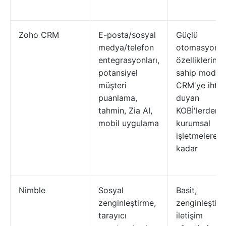
Zoho CRM
E-posta/sosyal
Güçlü
medya/telefon
otomasyon
entegrasyonları,
özelliklerine
potansiyel
sahip modüle
müşteri
CRM'ye ihtiy
puanlama,
duyan
tahmin, Zia AI,
KOBİ'lerden
mobil uygulama
kurumsal
işletmelere
kadar
Nimble
Sosyal
Basit,
zenginleştirme,
zenginleştiri
tarayıcı
iletişim