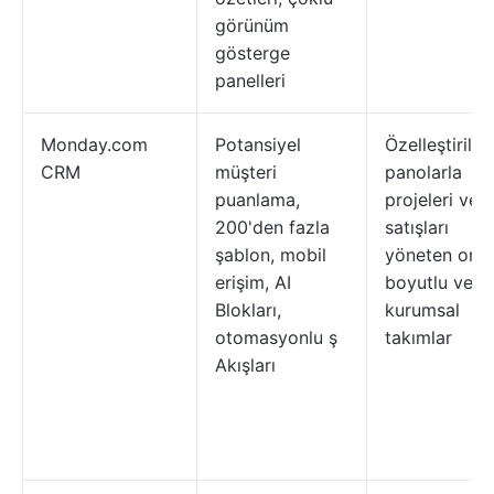
görünüm
gösterge
panelleri
Monday.com
Potansiyel
Özelleştirilebi
CRM
müşteri
panolarla
puanlama,
projeleri ve
200'den fazla
satışları
şablon, mobil
yöneten orta
erişim, AI
boyutlu ve
Blokları,
kurumsal
otomasyonlu ş
takımlar
Akışları