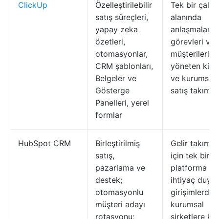
ClickUp
Özelleştirilebilir
Tek bir çalış
satış süreçleri,
alanında
yapay zeka
anlaşmaları,
özetleri,
görevleri ve
otomasyonlar,
müşterileri
CRM şablonları,
yöneten küç
Belgeler ve
ve kurumsal
Gösterge
satış takımlar
Panelleri, yerel
formlar
HubSpot CRM
Birleştirilmiş
Gelir takımlar
satış,
için tek bir
pazarlama ve
platforma
destek;
ihtiyaç duya
otomasyonlu
girişimlerden
müşteri adayı
kurumsal
rotasyonu;
şirketlere ka