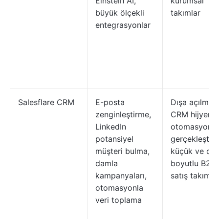
Einstein AI,
kurumsal
büyük ölçekli
takımlar
entegrasyonlar
Salesflare CRM
E-posta
Dışa açılma 
zenginleştirme,
CRM hijyenin
LinkedIn
otomasyonla
potansiyel
gerçekleştir
müşteri bulma,
küçük ve ort
damla
boyutlu B2B
kampanyaları,
satış takımlar
otomasyonla
veri toplama