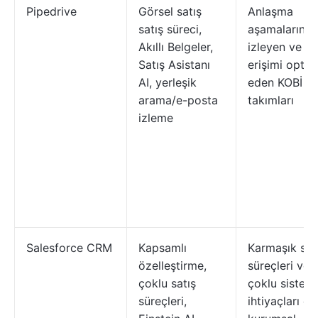
Pipedrive
Görsel satış
Anlaşma
satış süreci,
aşamalarını
Akıllı Belgeler,
izleyen ve
Satış Asistanı
erişimi optim
AI, yerleşik
eden KOBİ sa
arama/e-posta
takımları
izleme
Salesforce CRM
Kapsamlı
Karmaşık sat
özelleştirme,
süreçleri ve
çoklu satış
çoklu sistem
süreçleri,
ihtiyaçları ol