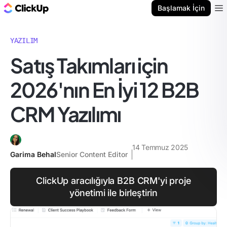
ClickUp Blog
Başlamak İçin
Ope
YAZILIM
Satış Takımları için
2026'nın En İyi 12 B2B
CRM Yazılımı
14 Temmuz 2025
Garima Behal
Senior Content Editor
ClickUp aracılığıyla B2B CRM'yi proje
yönetimi ile birleştirin