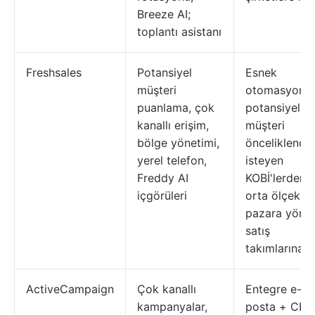
Breeze AI;
toplantı asistanı
Freshsales
Potansiyel
Esnek
müşteri
otomasyon v
puanlama, çok
potansiyel
kanallı erişim,
müşteri
bölge yönetimi,
önceliklendi
yerel telefon,
isteyen
Freddy AI
KOBİ'lerden
içgörüleri
orta ölçekli
pazara yönel
satış
takımlarına
ActiveCampaign
Çok kanallı
Entegre e-
kampanyalar,
posta + CR