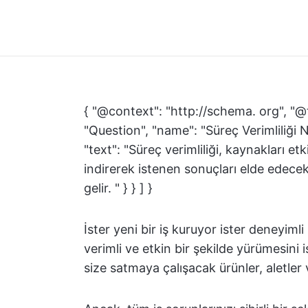
{ "@context": "http://schema. org", "@
"Question", "name": "Süreç Verimliliği
"text": "Süreç verimliliği, kaynakları etk
indirerek istenen sonuçları elde edece
gelir. " } } ] }
İster yeni bir iş kuruyor ister deneyiml
verimli ve etkin bir şekilde yürümesini
size satmaya çalışacak ürünler, aletler