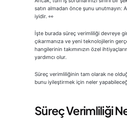
Ancak, tüm iş sorunlarınızı sihirli bir 
satın almadan önce şunu unutmayın: Araç
iyidir. 👀
İşte burada süreç verimliliği devreye gi
çıkarmanıza ve yeni teknolojilerin gerç
hangilerinin takımınızın özel ihtiyaçl
yardımcı olur.
Süreç verimliliğinin tam olarak ne old
bunu iyileştirmek için neler yapabilece
Süreç Verimliliği N