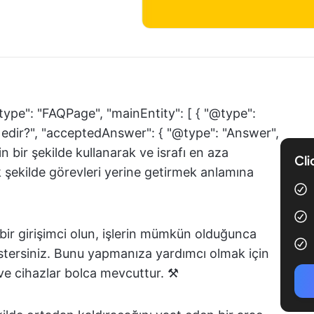
type": "FAQPage", "mainEntity": [ { "@type":
 Nedir?", "acceptedAnswer": { "@type": "Answer",
in bir şekilde kullanarak ve israfı en aza
Cli
k şekilde görevleri yerine getirmek anlamına
i bir girişimci olun, işlerin mümkün olduğunca
 istersiniz. Bunu yapmanıza yardımcı olmak için
 ve cihazlar bolca mevcuttur. ⚒️