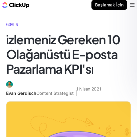
ClickUp Blog
Başlamak İçin
Ope
GOALS
i̇zlemeniz Gereken 10
Olağanüstü E-posta
Pazarlama KPI'sı
1 Nisan 2021
Evan Gerdisch
Content Strategist