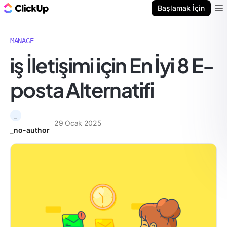
ClickUp Blog
Başlamak İçin
Ope
MANAGE
i̇ş İletişimi için En İyi 8 E-
posta Alternatifi
_
29 Ocak 2025
_no-author