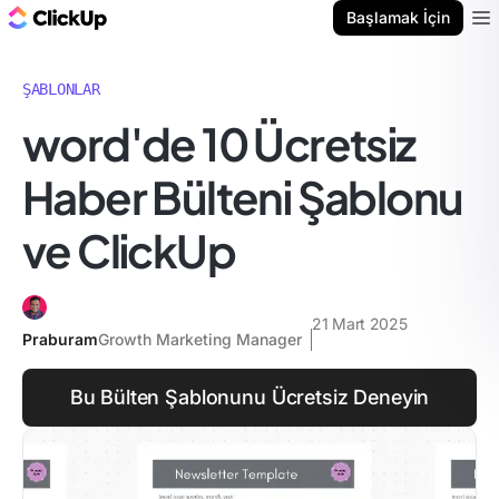
ClickUp Blog
Başlamak İçin
Ope
ŞABLONLAR
word'de 10 Ücretsiz
Haber Bülteni Şablonu
ve ClickUp
21 Mart 2025
Praburam
Growth Marketing Manager
Bu Bülten Şablonunu Ücretsiz Deneyin