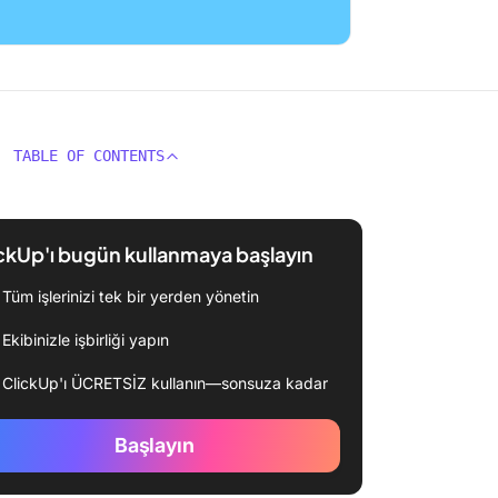
TABLE OF CONTENTS
ckUp'ı bugün kullanmaya başlayın
Tüm işlerinizi tek bir yerden yönetin
Ekibinizle işbirliği yapın
ClickUp'ı ÜCRETSİZ kullanın—sonsuza kadar
Başlayın