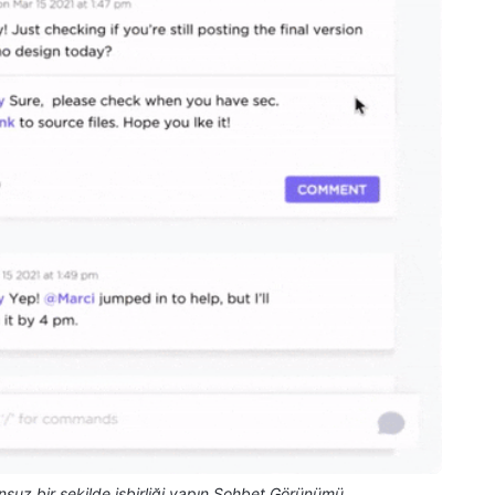
unsuz bir şekilde işbirliği yapın Sohbet Görünümü