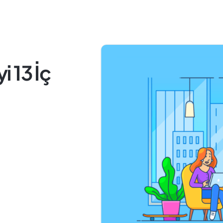
i 13 İç