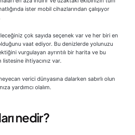
lmaları en aza indirir ve uzaktaki ekibinizin tüm
ahatlığında ister mobil cihazlarından çalışıyor
.
leceğiniz çok sayıda seçenek var ve her biri en
olduğunu vaat ediyor. Bu denizlerde yolunuzu
tiğini vurgulayan ayrıntılı bir harita ve bu
listesine ihtiyacınız var.
ın heyecan verici dünyasına dalarken sabırlı olun
nıza yardımcı olalım.
ları nedir?