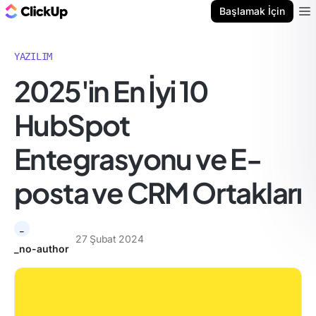
ClickUp Blog
Başlamak İçin
Ope
YAZILIM
2025'in En İyi 10
HubSpot
Entegrasyonu ve E-
posta ve CRM Ortakları
_
27 Şubat 2024
_no-author