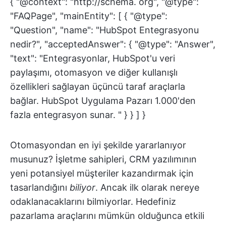
{ "@context": "http://schema. org", "@type":
"FAQPage", "mainEntity": [ { "@type":
"Question", "name": "HubSpot Entegrasyonu
nedir?", "acceptedAnswer": { "@type": "Answer",
"text": "Entegrasyonlar, HubSpot'u veri
paylaşımı, otomasyon ve diğer kullanışlı
özellikleri sağlayan üçüncü taraf araçlarla
bağlar. HubSpot Uygulama Pazarı 1.000'den
fazla entegrasyon sunar. " } } ] }
Otomasyondan en iyi şekilde yararlanıyor
musunuz? İşletme sahipleri, CRM yazılımının
yeni potansiyel müşteriler kazandırmak için
tasarlandığını
biliyor
. Ancak ilk olarak nereye
odaklanacaklarını bilmiyorlar. Hedefiniz
pazarlama araçlarını mümkün olduğunca etkili