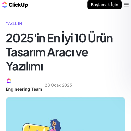
ClickUp Blog
Başlamak İçin
Ope
YAZILIM
2025'in En İyi 10 Ürün
Tasarım Aracı ve
Yazılımı
28 Ocak 2025
Engineering Team